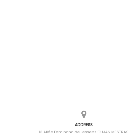
ADDRESS
13 Allée Ferdinand de Lesseps
GUJAN MESTRAS