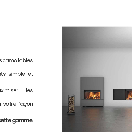
escamotables
ats simple et
ximiser
les
 votre façon
 cette gamme.