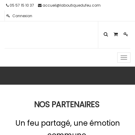
05 57 15 10 37
accueil@laboutiquedufeu.com
Connexion
Toggl
navig
NOS PARTENAIRES
Un feu partagé, une émotion