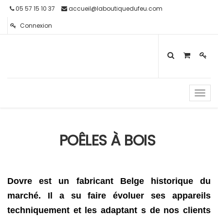
05 57 15 10 37
accueil@laboutiquedufeu.com
Connexion
Toggl
navig
POÊLES À BOIS
Dovre est un fabricant Belge historique du
marché. Il a su faire évoluer ses appareils
techniquement et les adaptant s de nos clients